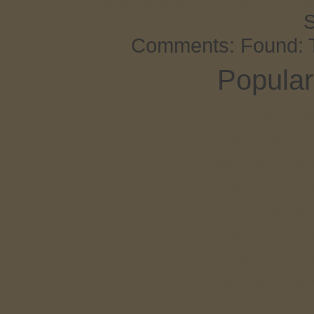
Casinos Not On Gamstop
Non Gamstop Casinos
No
S
Comments: Found: T
Popular
UK Casino
UK Casino
Betting Si
Non Gams
Slots N
Non Gams
Non Gam
Casino Sit
Slot Site