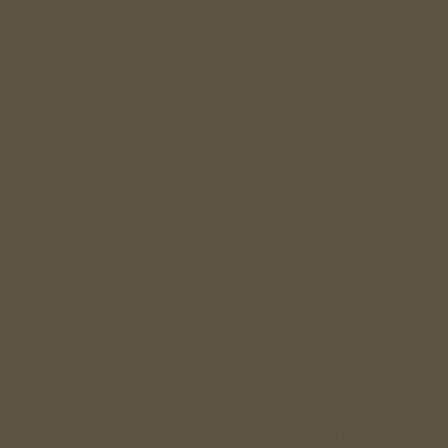
Non Gamsto
Non Ga
Non Gams
UK Casino
Non Ga
Non Ga
UK Casino
Non Ga
Casinos 
Best 
Best O
Online 
Betting Site