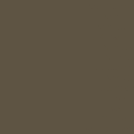
Non Gamsto
Non Ga
Non Gams
UK Casino
Non Ga
Non Ga
UK Casino
Non Ga
Casinos 
Best 
Best O
Online 
Betting Site