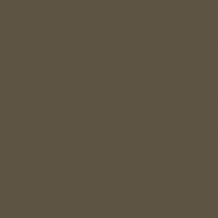
Non Gamsto
Non Ga
Non Gams
UK Casino
Non Ga
Non Ga
UK Casino
Non Ga
Casinos 
Best 
Best O
Online 
Betting Site